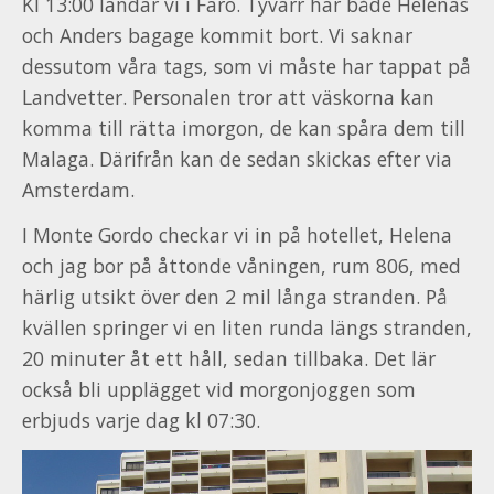
Kl 13:00 landar vi i Faro. Tyvärr har både Helenas
och Anders bagage kommit bort. Vi saknar
dessutom våra tags, som vi måste har tappat på
Landvetter. Personalen tror att väskorna kan
komma till rätta imorgon, de kan spåra dem till
Malaga. Därifrån kan de sedan skickas efter via
Amsterdam.
I Monte Gordo checkar vi in på hotellet, Helena
och jag bor på åttonde våningen, rum 806, med
härlig utsikt över den 2 mil långa stranden. På
kvällen springer vi en liten runda längs stranden,
20 minuter åt ett håll, sedan tillbaka. Det lär
också bli upplägget vid morgonjoggen som
erbjuds varje dag kl 07:30.